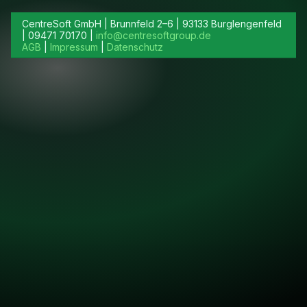
CentreSoft GmbH | Brunnfeld 2–6 | 93133 Burglengenfeld
| 09471 70170 |
info@centresoftgroup.de
AGB
|
Impressum
|
Datenschutz